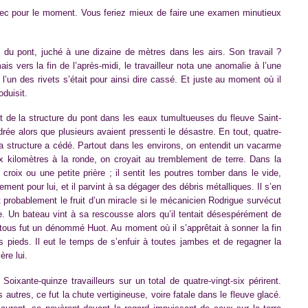
bec pour le moment. Vous feriez mieux de faire une examen minutieux
 du pont, juché à une dizaine de mètres dans les airs. Son travail ?
ais vers la fin de l’après-midi, le travailleur nota une anomalie à l’une
e l’un des rivets s’était pour ainsi dire cassé. Et juste au moment où il
oduisit.
nt de la structure du pont dans les eaux tumultueuses du fleuve Saint-
drée alors que plusieurs avaient pressenti le désastre. En tout, quatre-
 la structure a cédé. Partout dans les environs, on entendit un vacarme
x kilomètres à la ronde, on croyait au tremblement de terre. Dans la
ix ou une petite prière ; il sentit les poutres tomber dans le vide,
ent pour lui, et il parvint à sa dégager des débris métalliques. Il s’en
t probablement le fruit d’un miracle si le mécanicien Rodrigue survécut
. Un bateau vint à sa rescousse alors qu’il tentait désespérément de
 tous fut un dénommé Huot. Au moment où il s’apprêtait à sonner la fin
ses pieds. Il eut le temps de s’enfuir à toutes jambes et de regagner la
ère lui.
ixante-quinze travailleurs sur un total de quatre-vingt-six périrent.
s autres, ce fut la chute vertigineuse, voire fatale dans le fleuve glacé.