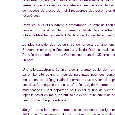
Quelques-uns, encore vivants après la chute dans le Saint-L
ferme. Aujourd’hui encore, on retrouve, en mémoire de cet
composées de pièces de métal récupérées des décombres de la
récupérées.
D
ans les jours qui suivirent la catastrophe, le reste de l’éq
propos du curé. Aussi, le contremaitre décida de suivre les 
totale de blasphémer pendant l’édification du pont fut émise.
L
e plus candide des lecteurs se demandera certainement 
Souvenons-nous qu’à l’époque, la ville de Québec avait b
l’arrivée du chemin de fer à Québec, au cours du XIXème sièc
un pont.
U
ne telle catastrophe ébranla la communauté locale, de même 
parler. Le site devint un lieu de pèlerinage pour ces perso
maintenant tout dégager afin de permettre aux ouvriers de rep
une deuxième équipe composée d’ingénieurs, de monteurs et d’
modifications furent apportées pour éviter qu’une deuxièm
reprit le projet en main, on prit soin d’éviter toute erreur de 
une construction plus robuste.
M
algré toutes les bonnes intentions des nouveaux instigateu
1916 celui-là, soit un peu plus de neuf ans après la tragédie q