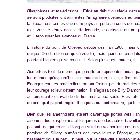
B
lasphèmes et malédictions ! Erigé au début du siècle dernie
se sont produites ont alimentés l’imaginaire québécois au po
la plupart des contes que notre pays ait porté au cours des qua
rôle. Vous le verrez dans cette légende, les artisans qui ont p
et… repousser les avances du Diable !
L
’histoire du pont de Québec débute dès l’an 1900, mais c
unique. On dira bien ce qu’on voudra, mais quand on prend di
pourtant bien ce qui se produisit. Selon plusieurs sources, il s
A
dmettons tout de même que pareille entreprise demandait pa
les mêmes qu’aujourd’hui, on l’imagine bien, et ce, même si 
Etrangement, les amérindiens ne souffraient pas du mal des ha
leur courage et leur détermination. Il s’agissait de Billy D
accomplirent le travail de dis hommes à eux seuls. Plus futé 
du pont qu’il jugeait fragile. Il en parla au contremaitre, qui fit
B
ien que les amérindiens étaient davantage portés vers l’ang
aisément les blasphèmes et les jurons que les autres travailleur
passait, ce qui en disait long au sujet du vocabulaire des ou
paroisse de Sillery, aumônier des travailleurs à l’époque, avai
passaient sous le nez. Un beau jour, le curé vint s’asseoir ave