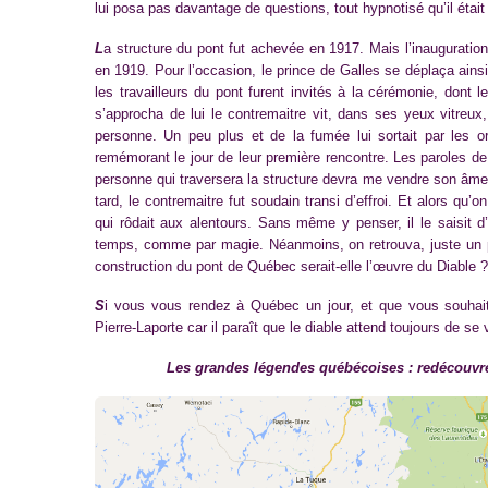
lui posa pas davantage de questions, tout hypnotisé qu’il était 
L
a structure du pont fut achevée en 1917. Mais l’inauguration 
en 1919. Pour l’occasion, le prince de Galles se déplaça ains
les travailleurs du pont furent invités à la cérémonie, dont
s’approcha de lui le contremaitre vit, dans ses yeux vitreux,
personne. Un peu plus et de la fumée lui sortait par les or
remémorant le jour de leur première rencontre. Les paroles de 
personne qui traversera la structure devra me vendre son âme
tard, le contremaitre fut soudain transi d’effroi. Et alors qu’
qui rôdait aux alentours. Sans même y penser, il le saisit 
temps, comme par magie. Néanmoins, on retrouva, juste un p
construction du pont de Québec serait-elle l’œuvre du Diable ?
S
i vous vous rendez à Québec un jour, et que vous souhaitie
Pierre-Laporte car il paraît que le diable attend toujours de s
Les grandes légendes québécoises : redécouvre