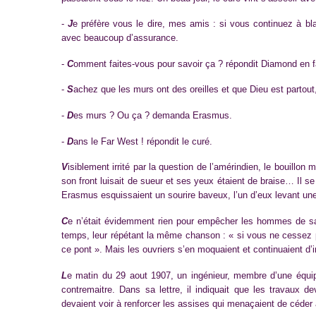
-
J
e préfère vous le dire, mes amis : si vous continuez à bla
avec beaucoup d’assurance.
-
C
omment faites-vous pour savoir ça ? répondit Diamond en f
-
S
achez que les murs ont des oreilles et que Dieu est partout,
-
D
es murs ? Ou ça ? demanda Erasmus.
-
D
ans le Far West ! répondit le curé.
V
isiblement irrité par la question de l’amérindien, le bouillon
son front luisait de sueur et ses yeux étaient de braise… Il s
Erasmus esquissaient un sourire baveux, l’un d’eux levant une
C
e n’était évidemment rien pour empêcher les hommes de sac
temps, leur répétant la même chanson : « si vous ne cessez p
ce pont ». Mais les ouvriers s’en moquaient et continuaient d’
L
e matin du 29 aout 1907, un ingénieur, membre d’une équipe
contremaitre. Dans sa lettre, il indiquait que les travaux de
devaient voir à renforcer les assises qui menaçaient de céder à