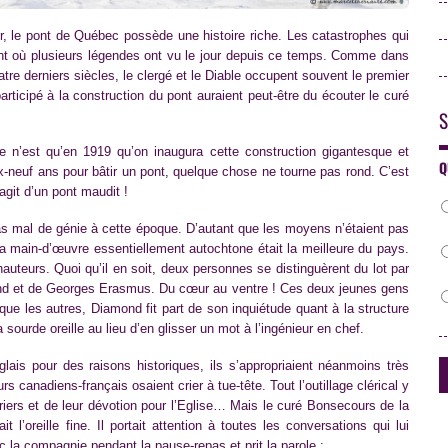
r, le pont de Québec possède une histoire riche. Les catastrophes qui
int où plusieurs légendes ont vu le jour depuis ce temps. Comme dans
tre derniers siècles, le clergé et le Diable occupent souvent le premier
articipé à la construction du pont auraient peut-être du écouter le curé
S
e n’est qu’en 1919 qu’on inaugura cette construction gigantesque et
Q
x-neuf ans pour bâtir un pont, quelque chose ne tourne pas rond. C’est
’agit d’un pont maudit !
s mal de génie à cette époque. D’autant que les moyens n’étaient pas
la main-d’œuvre essentiellement autochtone était la meilleure du pays.
uteurs. Quoi qu’il en soit, deux personnes se distinguèrent du lot par
iamond et de Georges Erasmus. Du cœur au ventre ! Ces deux jeunes gens
que les autres, Diamond fit part de son inquiétude quant à la structure
 la sourde oreille au lieu d’en glisser un mot à l’ingénieur en chef.
lais pour des raisons historiques, ils s’appropriaient néanmoins très
s canadiens-français osaient crier à tue-tête. Tout l’outillage clérical y
vriers et de leur dévotion pour l’Eglise… Mais le curé Bonsecours de la
t l’oreille fine. Il portait attention à toutes les conversations qui lui
c la compagnie pendant la pause-repas et prit la parole :