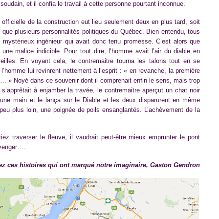
soudain, et il confia le travail à cette personne pourtant inconnue.
officielle de la construction eut lieu seulement deux en plus tard, soit
i que plusieurs personnalités politiques du Québec. Bien entendu, tous
 le mystérieux ingénieur qui avait donc tenu promesse. C’est alors que
 une malice indicible. Pour tout dire, l’homme avait l’air du diable en
eilles. En voyant cela, le contremaitre tourna les talons tout en se
l’homme lui revinrent nettement à l’esprit : « en revanche, la première
… » Noyé dans ce souvenir dont il comprenait enfin le sens, mais trop
on s’apprêtait à enjamber la travée, le contremaitre aperçut un chat noir
d’une main et le lança sur le Diable et les deux disparurent en même
eu plus loin, une poignée de poils ensanglantés. L’achèvement de la
z traverser le fleuve, il vaudrait peut-être mieux emprunter le pont
e venger….
z ces histoires qui ont marqué notre imaginaire, Gaston Gendron