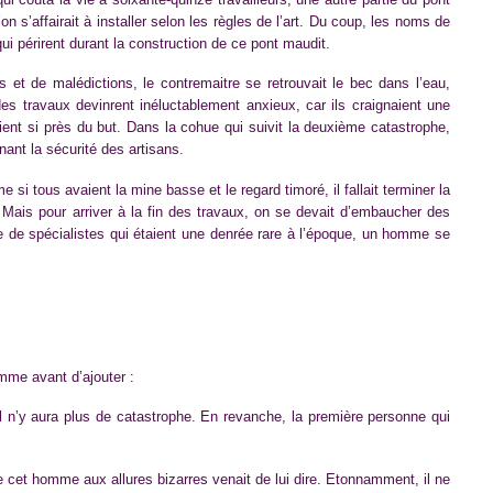
on s’affairait à installer selon les règles de l’art. Du coup, les noms de
 qui périrent durant la construction de ce pont maudit.
et de malédictions, le contremaitre se retrouvait le bec dans l’eau,
es travaux devinrent inéluctablement anxieux, car ils craignaient une
aient si près du but. Dans la cohue qui suivit la deuxième catastrophe,
nant la sécurité des artisans.
i tous avaient la mine basse et le regard timoré, il fallait terminer la
. Mais pour arriver à la fin des travaux, on se devait d’embaucher des
he de spécialistes qui étaient une denrée rare à l’époque, un homme se
mme avant d’ajouter :
il n’y aura plus de catastrophe. En revanche, la première personne qui
e cet homme aux allures bizarres venait de lui dire. Etonnamment, il ne