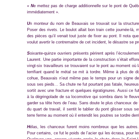
«
N
e mettez pas de charge additionnelle sur le pont de Qué
immédiatement ».
U
n monteur du nom de Beauvais se trouvait sur la structure
Poser des rivets. Le boulot allait bon train cette journée-là, m
des pièces qu’il venait tout juste de fixer au pont. Il nota qu
voulut avertir le contremaitre de cet incident, le désastre se pr
S
oixante-quinze ouvriers présents périrent après l’écrouleme
Laurent. Une partie importante de la construction s’était effon
vingt-six travailleurs se trouvaient sur le pont au moment où
terrifiant quand le métal se mit à tordre. Même à plus de di
cohue, Beauvais n’eut même pas le temps pour un signe de cro
sous ses pieds… Sa chute ne fut pourtant pas fatale, heureusem
sortit avec une fracture et quelques égratignures. Aussi ce fu
à la dégringolade de sa locomotive qui sombra dans le fleuve
garder sa tête hors de l’eau. Sans doute le plus chanceux de
du quart de travail, il sentit le tablier du pont glisser sous 
terre ferme au moment où il entendit les poutres se tordre derri
H
élas, les chanceux furent moins nombreux que les autres. So
Pour certains, ce fut le poids de l’acier qui les écrasa, pour le