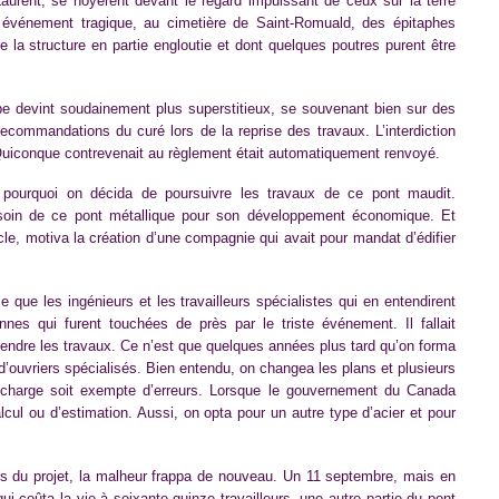
aurent, se noyèrent devant le regard impuissant de ceux sur la terre
 événement tragique, au cimetière de Saint-Romuald, des épitaphes
 structure en partie engloutie et dont quelques poutres purent être
uipe devint soudainement plus superstitieux, se souvenant bien sur des
recommandations du curé lors de la reprise des travaux. L’interdiction
 Quiconque contrevenait au règlement était automatiquement renvoyé.
pourquoi on décida de poursuivre les travaux de ce pont maudit.
esoin de ce pont métallique pour son développement économique. Et
le, motiva la création d’une compagnie qui avait pour mandat d’édifier
que les ingénieurs et les travailleurs spécialistes qui en entendirent
nnes qui furent touchées de près par le triste événement. Il fallait
rendre les travaux. Ce n’est que quelques années plus tard qu’on forma
ouvriers spécialisés. Bien entendu, on changea les plans et plusieurs
e charge soit exempte d’erreurs. Lorsque le gouvernement du Canada
calcul ou d’estimation. Aussi, on opta pour un autre type d’acier et pour
rs du projet, la malheur frappa de nouveau. Un 11 septembre, mais en
ui coûta la vie à soixante-quinze travailleurs, une autre partie du pont