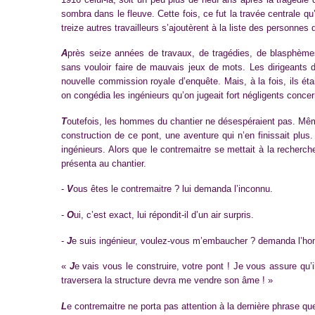
sombra dans le fleuve. Cette fois, ce fut la travée centrale qu’
treize autres travailleurs s’ajoutèrent à la liste des personnes
A
près seize années de travaux, de tragédies, de blasphèmes 
sans vouloir faire de mauvais jeux de mots. Les dirigeants d
nouvelle commission royale d’enquête. Mais, à la fois, ils ét
on congédia les ingénieurs qu’on jugeait fort négligents concer
T
outefois, les hommes du chantier ne désespéraient pas. Même s
construction de ce pont, une aventure qui n’en finissait plus
ingénieurs. Alors que le contremaitre se mettait à la recherc
présenta au chantier.
-
V
ous êtes le contremaitre ? lui demanda l’inconnu.
-
O
ui, c’est exact, lui répondit-il d’un air surpris.
-
J
e suis ingénieur, voulez-vous m’embaucher ? demanda l’ho
«
J
e vais vous le construire, votre pont ! Je vous assure qu’
traversera la structure devra me vendre son âme ! »
L
e contremaitre ne porta pas attention à la dernière phrase qu